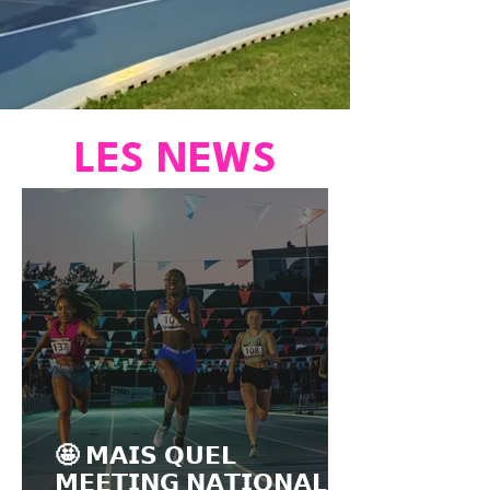
LES NEWS
🤩 𝗠𝗔𝗜𝗦 𝗤𝗨𝗘𝗟
𝗠𝗘𝗘𝗧𝗜𝗡𝗚 𝗡𝗔𝗧𝗜𝗢𝗡𝗔𝗟