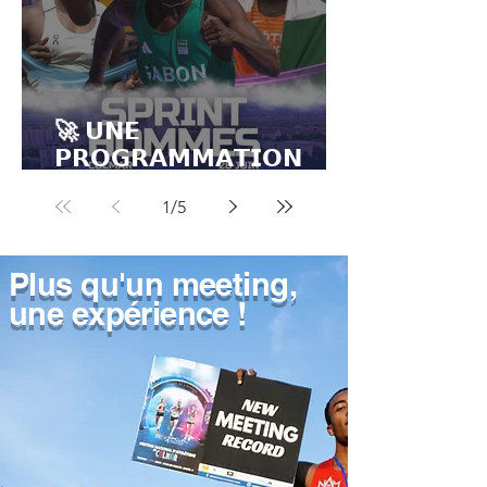
🚀 𝗨𝗡𝗘
𝗣𝗥𝗢𝗚𝗥𝗔𝗠𝗠𝗔𝗧𝗜𝗢𝗡
𝗢𝗟𝗬𝗠𝗣𝗜𝗤𝗨𝗘 𝗔𝗨
1
/
5
𝗦𝗣𝗥𝗜𝗡𝗧
Plus qu'un meeting,
une expérience !