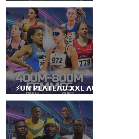
𝗗𝗘 𝗖𝗢𝗟𝗠𝗔𝗥 𝟮𝟬𝟮𝟱
⚡️𝗨𝗡 𝗣𝗟𝗔𝗧𝗘𝗔𝗨 𝗫𝗫𝗟 𝗔𝗨
𝟰𝟬𝟬𝗠 𝗘𝗧 𝟴𝟬𝟬𝗠