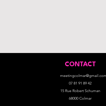
CONTACT
meetingcolmar@gmail.co
07 81 91 89 42
15 Rue Robert Schuman
68000 Colmar