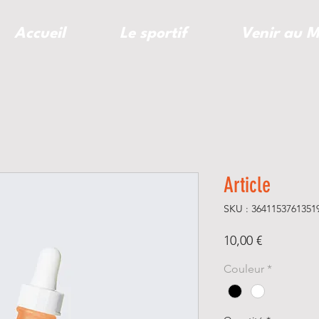
Accueil
Le sportif
Venir au M
Article
SKU : 3641153761351
Prix
10,00 €
Couleur
*