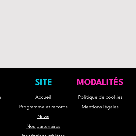
afin d'établir une 
et conditionnement
clients et leur per
informations claire
site en toute sécuri
afin de rassurer vo
confiance.
SITE
MODALITÉS
m
Accueil
Politique de cookies
Programme et records
Mentions légales
News
Nos partenaires
Inscriptions athlètes